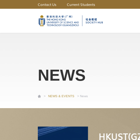
Contact Us
Current Students
UNIVERSITY NEWS
CAREERS AT HKUST(GZ)
NEWS
>
NEWS & EVENTS
> News