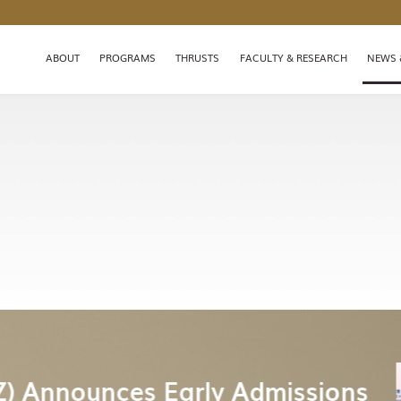
MORE ABOUT HKUST(GZ)
LIFE@HKUST(GZ)
LIBRARY
ABOUT
PROGRAMS
THRUSTS
FACULTY & RESEARCH
NEWS 
FACULTY PROFILES
ABOUT HKUST(GZ)
学术研讨会丨需求