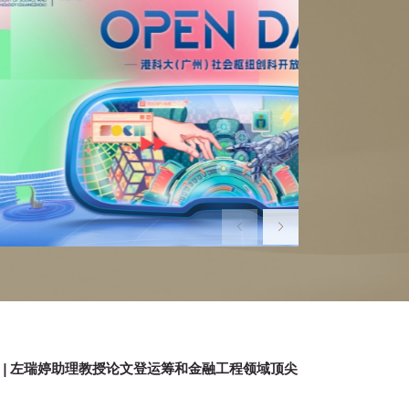
Express | 左瑞婷助理教授论文登运筹和金融工程领域顶尖