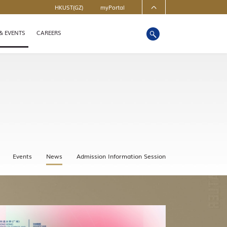
HKUST(GZ)
myPortal
MAP & DIRECTIONS
& EVENTS
CAREERS
Events
News
Admission Information Session
冲击时期，谁从反价格欺诈