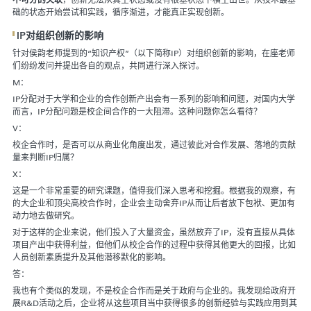
础的状态开始尝试和实践，循序渐进，才能真正实现创新。
IP对组织创新的影响
针对侯韵老师提到的“知识产权”（以下简称IP）对组织创新的影响，在座老师
们纷纷发问并提出各自的观点，共同进行深入探讨。
M：
IP分配对于大学和企业的合作创新产出会有一系列的影响和问题，对国内大学
而言，IP分配问题是校企间合作的一大阻滞。这种问题你怎么看待？
V：
校企合作时，是否可以从商业化角度出发，通过彼此对合作发展、落地的贡献
量来判断IP归属？
X：
这是一个非常重要的研究课题，值得我们深入思考和挖掘。根据我的观察，有
的大企业和顶尖高校合作时，企业会主动舍弃IP从而让后者放下包袱、更加有
动力地去做研究。
对于这样的企业来说，他们投入了大量资金，虽然放弃了IP，没有直接从具体
项目产出中获得利益，但他们从校企合作的过程中获得其他更大的回报，比如
人员创新素质提升及其他潜移默化的影响。
答：
我也有个类似的发现，不是校企合作而是关于政府与企业的。我发现给政府开
展R&D活动之后，企业将从这些项目当中获得很多的创新经验与实践应用到其