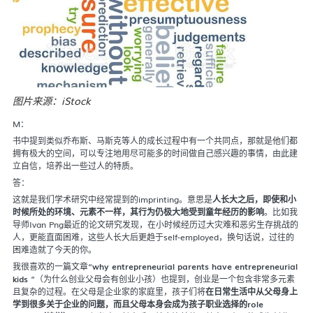
图片来源：iStock
M：
书中提到类似乔布斯、马斯克等人的成长过程中有一个共同点，那就是他们都
拥有极大的空间，可以专注地用尽可能多的时间做自己感兴趣的事情，由此建
立自信，培养出一些过人的特质。
答：
这就是我们学术研究中经常提到的imprinting。意思是
人长大之后，即使和小
时候所处的环境、元素不一样，其行为仍极大地受到童年经历的影响
。比如我
导师Ivan Png最近的论文研究发现，在小时候经历过大灾难和恶劣生存挑战的
人，更能直面困难，这些人长大后更趋于self-employed，换句话说，过往的
困难造就了今天的你。
我很喜欢的一篇文章“
why entrepreneurial parents have entrepreneurial
kids
”（为什么创业父母会有创业小孩）也提到，创业是一个包含非常多元素
且复杂的过程。在父母是企业家的家庭里，孩子们将
在日常生活中从父母身上
学到很多关于企业的问题，而且父母本身会成为孩子职业选择的role