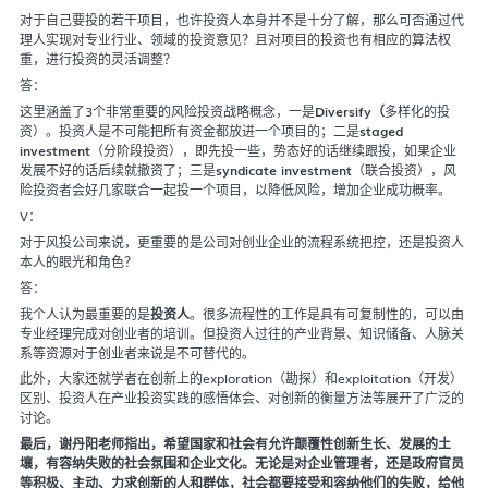
对于自己要投的若干项目，也许投资人本身并不是十分了解，那么可否通过代
理人实现对专业行业、领域的投资意见？且对项目的投资也有相应的算法权
重，进行投资的灵活调整？
答：
这里涵盖了3个非常重要的风险投资战略概念，一是
Diversify（
多样化的投
资）。投资人是不可能把所有资金都放进一个项目的；二是
staged
investment
（分阶段投资），即先投一些，势态好的话继续跟投，如果企业
发展不好的话后续就撤资了；三是
syndicate investment
（联合投资），风
险投资者会好几家联合一起投一个项目，以降低风险，增加企业成功概率。
V：
对于风投公司来说，更重要的是公司对创业企业的流程系统把控，还是投资人
本人的眼光和角色？
答：
我个人认为最重要的是
投资人
。很多流程性的工作是具有可复制性的，可以由
专业经理完成对创业者的培训。但投资人过往的产业背景、知识储备、人脉关
系等资源对于创业者来说是不可替代的。
此外，大家还就学者在创新上的exploration（勘探）和exploitation（开发）
区别、投资人在产业投资实践的感悟体会、对创新的衡量方法等展开了广泛的
讨论。
最后，谢丹阳老师指出，希望国家和社会有允许颠覆性创新生长、发展的土
壤，有容纳失败的社会氛围和企业文化。无论是对企业管理者，还是政府官员
等积极、主动、力求创新的人和群体，社会都要接受和容纳他们的失败，给他