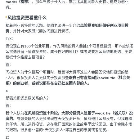
model（榜样）
。那么当孩子长大后，就会比其他同龄人更有可能成为创业
者。
风险投资更看重什么
接着创业者特质的话题，侯韵老师进一步介绍
风险投资如何做好创业项目投
资
，并针对大家感兴趣的问题进行解答。
Z/X：
假设现在有100个创业项目，作为风险投资人要挑1个项目做投资，那么应该怎
么挑选并留下值得投资的、成长性好的项目？或者说要怎么系统地挑选，主要
根据什么维度去投项目？
答：
问投资人为什么投某个项目时，我觉得大概率这些人会回答说他们投资的是
“人”。很多投资人会更倾向于投资那些
跟自己有直接间接social tie（社会关
系）的创业者，或者说那些在自己社交圈内部的人。
X：
是强关系还是弱关系的人？
答：
我个人认为
在风险投资这个阶段，大部分投资人是基于weak tie（弱关联）投
资的
。有强关联的人更多出现在天使投资环节，虽然他什么都没有，但我选择
信任他，所以进行投资。这在我们国家的创业故事里比较常见。由于金融市场
的限制，很多创业者的“天使投资人”都是自己的亲属或者朋友。
Z：