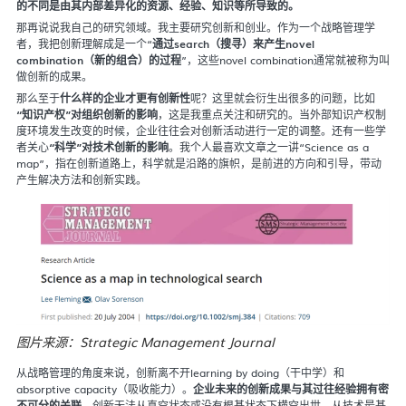
的不同是由其内部差异化的资源、经验、知识等所导致的。
那再说说我自己的研究领域。我主要研究创新和创业。作为一个战略管理学
者，我把创新理解成是一个“
通过search（搜寻）来产生novel
combination（新的组合）的过程
”，这些novel combination通常就被称为叫
做创新的成果。
那么至于
什么样的企业才更有创新性
呢？这里就会衍生出很多的问题，比如
“知识产权”对组织创新的影响
，这是我重点关注和研究的。当外部知识产权制
度环境发生改变的时候，企业往往会对创新活动进行一定的调整。还有一些学
者关心
“科学”对技术创新的影响
。我个人最喜欢文章之一讲“Science as a
map”，指在创新道路上，科学就是沿路的旗帜，是前进的方向和引导，带动
产生解决方法和创新实践。
图片来源：Strategic Management Journal
从战略管理的角度来说，创新离不开learning by doing（干中学）和
absorptive capacity（吸收能力）。
企业未来的创新成果与其过往经验拥有密
不可分的关联
，创新无法从真空状态或没有根基状态下横空出世。从技术最基