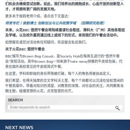
们机会去继续尝试创新。如此，我们培养出的拥抱成长、心态开放的创新型人
才，才将拥有更广阔的发展天地。
更多关于侯韵老师介绍，请点击下文直达：
师资专栏丨侯韵博士 创新创业与公共政策学域 （招聘研究助理）
未来，火花BBC·悠然午餐会将陆续邀请社会枢纽、港科大（广州）其他各枢纽
及学域，以及校外嘉宾通过线上或线下的形式，来到我们的午餐会活动中。
如想报名或您对活动有任何疑问，欢迎留言私信我们。
关于火花BBC·悠然午餐会
BBC缩写为Brown Bag Casual，是Society Hub在每周五进行的"悠然午餐
会"常规活动。其中Brown Bag一词来源于take away快餐的牛皮纸包装，代
表在国外高校常见的牛皮纸简式午餐。
在这里，学科和职级的身份界限被打破，每个人的角色将被自由定义。
我们希望，在得天独厚的交叉学科沃土里，每个个体都可以沉浸在轻松悠闲的
午餐氛围中。带着对知识的渴望、对教育的深情、对社会的关注，共同聚焦当
期主题，碰撞思想的火花，点亮智慧的光芒。
SEARCH
NEXT NEWS