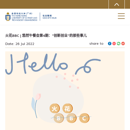
MORE ABOUT HKUST(GZ)
UNIVERSITY NEWS
LIFE@HKUST(GZ)
LIBRARY
MAP & DIRECTIONS
CAREERS AT HKUST(GZ)
FACULTY PROFILES
火花BBC | 悠然午餐会第4期：“创新创业”的那些事儿
ABOUT HKUST(GZ)
share to
Date: 26 Jul 2022