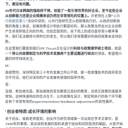
下，都没有问题。
90年代日本韩国的强政府干预，创造了一批引领世界的好企业，至今这些企业
从创新能力还是企业规模来说仍然在非常领先的位置上。
许老师在上期“
公共
行政那些事儿
”活动中讲到，公共行政研究怎么把政策执行好。从政府创新政
策的角度上来说，如果政策设计和执行都是好的，那么政策当然会对企业创新
产生非常积极正向的作用。也如您提到的，自下而上的成功是非常小概率事
件，我们无法期待与预判它的发生，所以我们非常需要好的政府政策来支持创
新。
在这里我们要提到我们IPE Thrust正在设计的
科技与政策理学硕士项目
，就是
一个
将公共政策制定与科学技术发展两个主要话题进行结合
的项目。希望感兴
趣的同学持续关注。
M：
我很赞同，深圳特区前三十年的发展之所以不错，那一批很懂技术的政府官员
功不可没，他们对深圳的产业发展有很强的指导作用。
答：
没错，新加坡也是。新加坡政府官员都受过良好的教育，且修正政策的速度非
常快。这种快速响应的优点在于，公共政策在设计、制定和执行的各个环节都
会有个非常有效的experimentation-feedback-adjustment的良性循环。
创业者特质:成长环境的影响
关于创业，侯韵老师提到，创业作为研究领域第一次出现在学术文章中，是
1990年的事情，其出现和发展的契机来源于硅谷和风险投资的崛起，大家开始