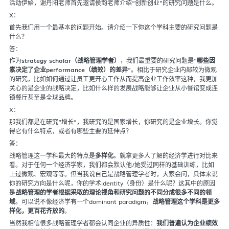
活动伊始，谢丹阳老师首先邀请侯韵老师介绍“创新创业”的研究问题是什么。
X：
首先我们用一个最基本的问题开始。请介绍一下你这个学科主要的研究问题是
什么？
答：
作为
strategy scholar（战略管理学者）
，我们最重要的研究问题是“
哪些因
素决定了企业performance（绩效）的差异
”。相比于研究企业内部较为微观
的研究，比如如何通过让员工更开心工作从而提高企业工作效率这种，我更加
关心的是企业的战略决定，比如什么样的发展战略能够让企业从小餐馆变成连
锁餐厅甚至是全球品牌。
X：
那我们都是在研究“增长”，我研究的是国家增长，你研究的是企业增长。你觉
得它有什么特点，或者有哪些主要的延伸点？
答：
战略管理这一学科最大的特点是
多样化
。就拿更多人了解的经济学进行对比来
看。对于任何一个经济学家，我们都会默认他/她受过同样的基础训练，比如
上过微观、宏观等等。但当我说自己是战略管理学者时，大家会问，具体来说
你的研究方向是什么呢，你的学术identity（身份）是什么呢？这其中的原因
是
战略管理的学者根据采取的理论视角和研究问题的不同分成很多不同的领
域
。可以说不像经济学有一个dominant paradigm，
战略管理这个学科是更多
样化，更百花齐放的
。
当然我相信很多战略管理学者都会认同企业的异质性：
我们普遍认为企业绩效